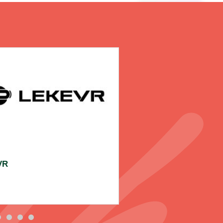
VR
盛悦鼎鸿保龄球俱乐部
B101