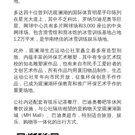
地。
多达四十位曾到访观澜湖的国际体育明星手印陈列
在星光大道上，其中不乏科比、罗纳尔迪尼奥等巨
星。网球中心共有多片网球场和3,000 座位的中央
网球场。包含滑雪馆和滑冰馆的冰雪训练基地占地
1.2万平米，是华南绝佳的冰雪训练娱乐场地。
此外，观澜湖生态运动公社里矗立着多座造型别
致、内蕴丰富的环保艺术雕塑，其中有专业艺术院
校的知名雕塑家作品，也有来自市民手工爱好者的
文创艺术作品，所有作品均用废旧物品制作。生态
运动公社常年向市民开放，征集环保创意手作作
品，已成为观澜湖环保教育和推广环保艺术手作的
重要场地。
公社内还配套有筷乐记茶餐厅、巴迪奥餐吧等休闲
餐饮设施，与公社隔街相望的是购物天堂观澜湖新
城（MH Mall）、巴迪奥超市，特别适合旅游、娱
乐、购物等一体化的出行方式。