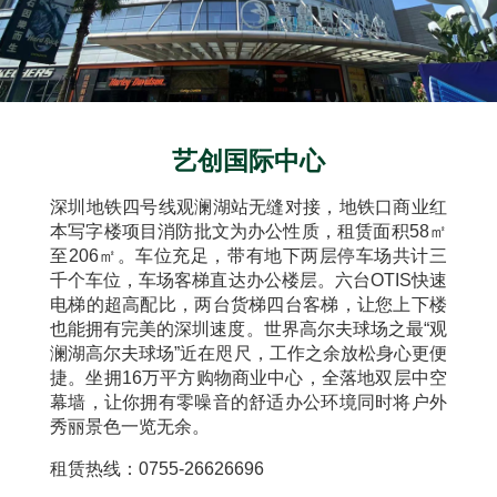
艺创国际中心
深圳地铁四号线观澜湖站无缝对接，地铁口商业红
本写字楼项目消防批文为办公性质，租赁面积58㎡
至206㎡。车位充足，带有地下两层停车场共计三
千个车位，车场客梯直达办公楼层。六台OTIS快速
电梯的超高配比，两台货梯四台客梯，让您上下楼
也能拥有完美的深圳速度。世界高尔夫球场之最“观
澜湖高尔夫球场”近在咫尺，工作之余放松身心更便
捷。坐拥16万平方购物商业中心，全落地双层中空
幕墙，让你拥有零噪音的舒适办公环境同时将户外
秀丽景色一览无余。
租赁热线：0755-26626696