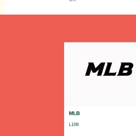
MLB
L108