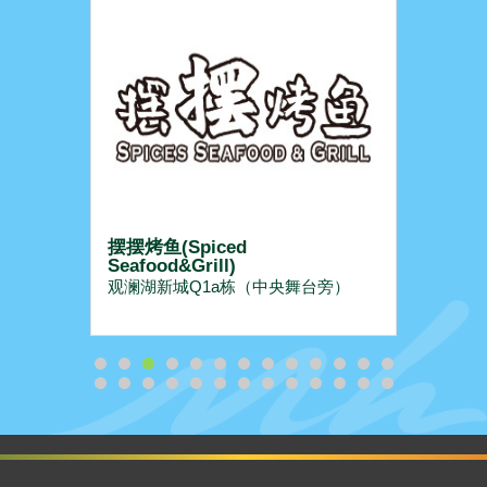
摆摆烤鱼(Spiced
星满
Seafood&Grill)
观澜湖新城Q1a栋（中央舞台旁）
餐饮娱