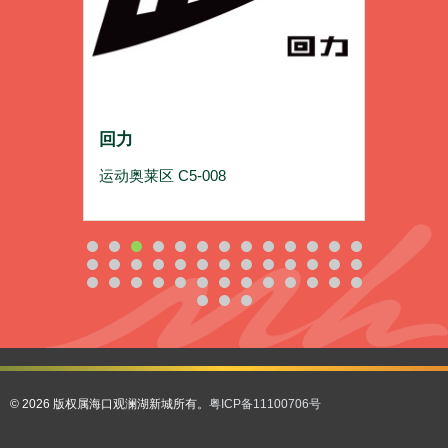
回力
探路
运动奥莱区 C5-008
餐饮美食
© 2026 版权属海口观澜湖新城所有。
粤ICP备11100706号